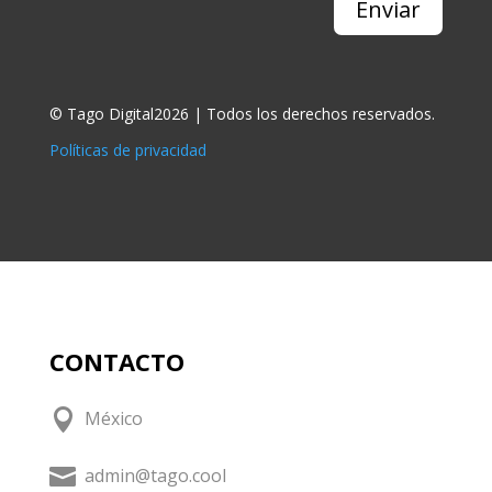
Enviar
© Tago Digital2026 | Todos los derechos reservados.
Políticas de privacidad
CONTACTO

México

admin@tago.cool