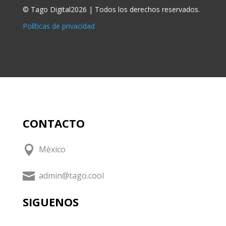
© Tago Digital2026 | Todos los derechos reservados.
Políticas de privacidad
CONTACTO

México

admin@tago.cool
SIGUENOS