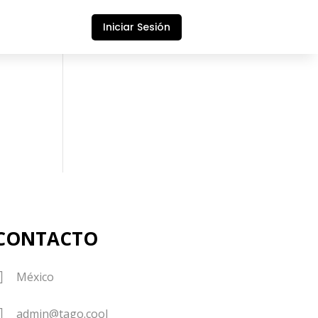
Iniciar Sesión
CONTACTO

México

admin@tago.cool